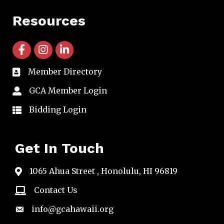
Resources
facebook icon and link
instagram icon and link
linkedin icon and link
Member Directory
directory
GCA Member Login
member login
Bidding Login
member login
Get In Touch
1065 Ahua Street , Honolulu, HI 96819
map
Contact Us
email
info@gcahawaii.org
email